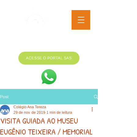
EDUCAÇÃO INFANTIL AO
ENSINO MÉDIO
ACESSE O PORTAL SAS
Post
Colégio Ana Tereza
29 de nov. de 2019
1 min de leitura
VISITA GUIADA AO MUSEU
EUGÊNIO TEIXEIRA / MEMORIAL