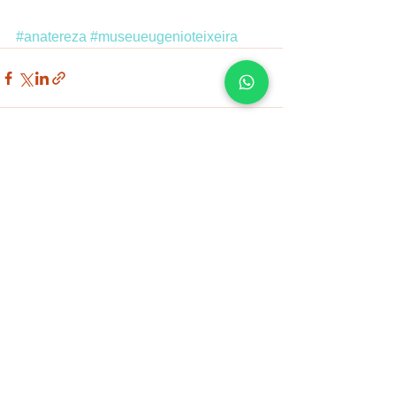
#anatereza
#museueugenioteixeira
Ver tudo
Posts recentes