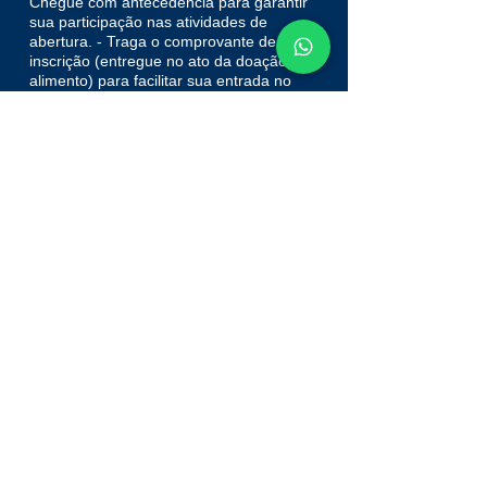
Chegue com antecedência para garantir
sua participação nas atividades de
abertura. - Traga o comprovante de
inscrição (entregue no ato da doação do
alimento) para facilitar sua entrada no
evento.
7. Informações
Para mais informações, entre em contato
com a secretaria da escola pelo telefone
(71)98303.8338
.
8. Observações
A escola se reserva o direito de realizar
alterações neste regulamento, caso
necessário, visando sempre o melhor
andamento do evento. Qualquer
alteração será comunicada previamente
aos inscritos. Contamos com sua
presença para juntos darmos início à
nossa campanha de matrículas de 2025,